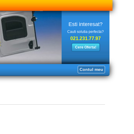
Esti interesat?
Cauti solutia perfecta?
021.231.77.97
Contul meu