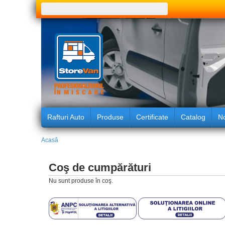
Căutare
Rafturi Auto
Produse
Certificate
Catalog
No
Acasă
Coş de cumpărături
Nu sunt produse în coş.