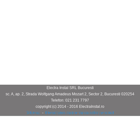
Electra Instal SRL Bucuresti
sc. A, ap. 2, Strada Wolfgang Amadeus Mozart 2
,
Sector 2
,
Bucuresti
020254
Telefon:
021 231 7797
copyright (c) 2014 - 2016 ElectraInstal.ro
Sitemap
-
Prelucrarea datelor cu caracter personal