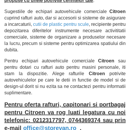
propuse cu unele potrivite cerintelor tale
. 
Sugestiile de echipari autovehicule comerciale 
Citroen
cuprind rafturi auto, dar si accesorii si sisteme de asigurare 
a incarcaturii, 
cutii de plastic pentru scule
, recipiente pentru 
depozitarea diferitelor instrumente necesare activititatii 
comerciale, sisteme de organizare a produselor necesare 
la lucru, precum si sisteme pentru optimizarea spatiului din 
dubita. 
Pentru echipari autovehicule comerciale 
Citroen
 sau 
pentru dotari cu rafturi auto pentru masini personale, iti 
stam la dispozitie. Alege rafturile 
Citroen
 potrivite 
autovehiculelor pe care le detii in functie de model si de 
design-ul dorit si nu ezita sa ne contactezi pentru informatii 
suplimentare. 
Pentru oferta rafturi, capitonari si portbagaj
pentru Citroen va rog luati legatura cu noi
telefonic: 0212317797, 0744369374 sau prin
e-mail
office@storevan.ro
(link sends e-
.