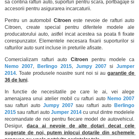
sa contina rafturi auto, suporturi pentru scara, portbagaje si 
accesorii pentru asigurarea incarcaturii. 
Pentru un automobil 
Citroen
 este nevoie de rafturi auto 
Citroen, create special pentru diferitele modele ale 
producatorului auto, astfel incat acestea sa poata fi fixate 
corespunzator. Elementele necesara fixarii suporturilor si 
rafturilor auto sunt incluse in preturile afisate. 
Comercializam rafturi auto 
Citroen
 pentru modele ca 
Nemo 2007
, 
Berlingo 2015
, 
Jumpy 2007
 si 
Jumper 
2014
. Toate produsele noastre sunt noi si au 
garantie de 
36 de luni
. 
In functie de necesitatile pe care le ai, vei alege 
amenajarea unui atelier mobil cu rafturi auto 
Nemo 2007
sau rafturi auto 
Jumpy 2007
sau rafturi auto 
Berlingo 
2015
sau rafturi auto 
Jumper 2014
cu unul dintre modelele 
recomandate de noi pentru fiecare model de autovehicul. 
Desigur, 
daca ai nevoie de alte dotari decat cele 
sugerate de noi, putem inlocui dotarile din schemele 