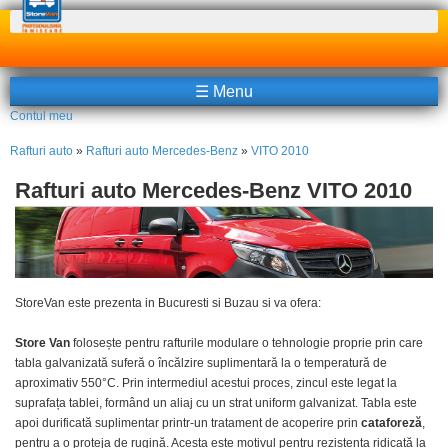
Căutare
☰ Menu
Contul meu
Rafturi auto
»
Rafturi auto Mercedes-Benz
»
VITO 2010
Rafturi auto Mercedes-Benz VITO 2010
StoreVan
este prezenta in
Bucuresti
si
Buzau
si va ofera:
Store Van
folosește pentru rafturile modulare o tehnologie proprie prin care
tabla galvanizată suferă o încălzire suplimentară la o temperatură de
aproximativ 550°C. Prin intermediul acestui proces, zincul este legat la
suprafața tablei, formând un aliaj cu un strat uniform galvanizat. Tabla este
apoi durificată suplimentar printr-un tratament de acoperire prin
cataforeză
,
pentru a o proteja de rugină. Acesta este motivul pentru rezistența ridicată la