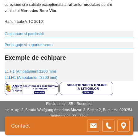
coroziune și o calitate excepțională a
rafturilor modulare
pentru
vehicolul
Mercedes-Benz Vito
.
Rafturi auto VITO 2010
:
Capitonare si pardoseli
Portbagaje si suporturi scara
Exemple de echipare
L1 H1 (Ampatament 3200 mm)
L1LH1 (Ampatament 3200 mm)
Electra Instal SRL Bucuresti
sc. A, ap. 2, Strada Wolfgang Amadeus Mozart 2
,
Sector 2
,
Bucuresti
020254
Telefon:
021 231 7797
copyright (c) 2014 - 2016 ElectraInstal.ro
Contact
Sitemap
-
Prelucrarea datelor cu caracter personal