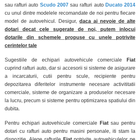
sau rafturi auto
Scudo 2007
sau rafturi auto
Ducato 2014
cu unul dintre modelele recomandate de noi pentru fiecare
model de autovehicul. Desigur,
daca ai nevoie de alte
dotari decat cele sugerate de noi, putem inlocui
dotarile din schemele propuse cu unele potrivite
cerintelor tale
Sugestiile de echipari autovehicule comerciale
Fiat
cuprind rafturi auto, dar si accesorii si sisteme de asigurare
a incarcaturii, cutii pentru scule, recipiente pentru
depozitarea diferitelor instrumente necesare activititatii
comerciale, sisteme de organizare a produselor necesare
la lucru, precum si sisteme pentru optimizarea spatiului din
dubita.
Pentru echipari autovehicule comerciale
Fiat
sau pentru
dotari cu rafturi auto pentru masini personale, iti stam la
dispozitie. Alege rafturile
Fiat
potrivite autovehiculelor pe