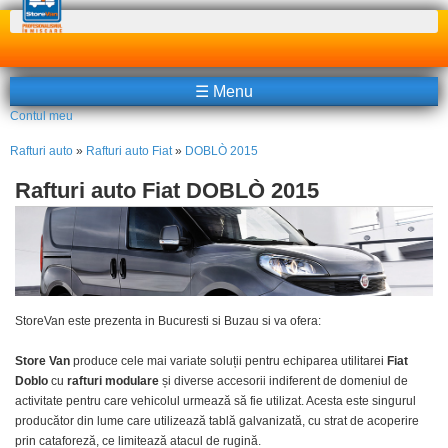
Căutare
☰ Menu
Contul meu
Rafturi auto
»
Rafturi auto Fiat
»
DOBLÒ 2015
Rafturi auto Fiat DOBLÒ 2015
StoreVan
este prezenta in
Bucuresti
si
Buzau
si va ofera:
Store Van
produce cele mai variate soluții pentru echiparea utilitarei
Fiat
Doblo
cu
rafturi modulare
și diverse accesorii indiferent de domeniul de
activitate pentru care vehicolul urmează să fie utilizat. Acesta este singurul
producător din lume care utilizează tablă galvanizată, cu strat de acoperire
prin cataforeză, ce limitează atacul de rugină.