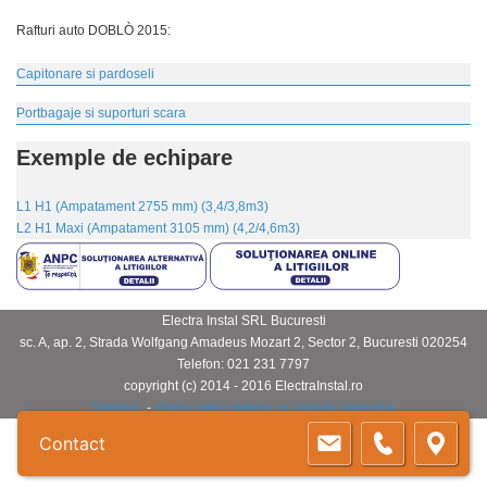
Rafturi auto DOBLÒ 2015
:
Capitonare si pardoseli
Portbagaje si suporturi scara
Exemple de echipare
L1 H1 (Ampatament 2755 mm) (3,4/3,8m3)
L2 H1 Maxi (Ampatament 3105 mm) (4,2/4,6m3)
Electra Instal SRL Bucuresti
sc. A, ap. 2, Strada Wolfgang Amadeus Mozart 2
,
Sector 2
,
Bucuresti
020254
Telefon:
021 231 7797
copyright (c) 2014 - 2016 ElectraInstal.ro
Sitemap
-
Prelucrarea datelor cu caracter personal
Contact